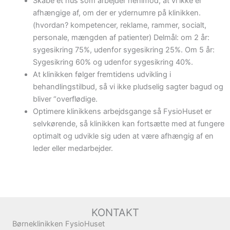
Skabe et hus som arbejder henimod, at vi ikke er
afhængige af, om der er ydernumre på klinikken.
(hvordan? kompetencer, reklame, rammer, socialt,
personale, mængden af patienter) Delmål: om 2 år:
sygesikring 75%, udenfor sygesikring 25%. Om 5 år:
Sygesikring 60% og udenfor sygesikring 40%.
At klinikken følger fremtidens udvikling i
behandlingstilbud, så vi ikke pludselig sagter bagud og
bliver “overflødige.
Optimere klinikkens arbejdsgange så FysioHuset er
selvkørende, så klinikken kan fortsætte med at fungere
optimalt og udvikle sig uden at være afhængig af en
leder eller medarbejder.
KONTAKT
Børneklinikken FysioHuset