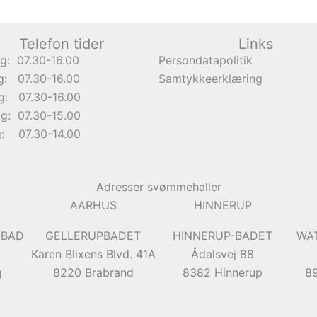
Telefon tider
Links
g: 07.30-16.00
Persondatapolitik
g: 07.30-16.00
Samtykkeerklæring
g: 07.30-16.00
g: 07.30-15.00
g: 07.30-14.00
Adresser svømmehaller
AARHUS
HINNERUP
EBAD
GELLERUPBADET
HINNERUP-BADET
WA
Karen Blixens Blvd. 41A
Ådalsvej 88
g
8220 Brabrand
8382 Hinnerup
8