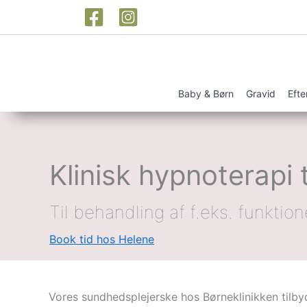
Gå
til
indholdet
Baby & Børn
Gravid
Efte
Klinisk hypnoterapi 
Til behandling af f.eks. funkti
Book tid hos Helene
Vores sundhedsplejerske hos Børneklinikken tilbyd