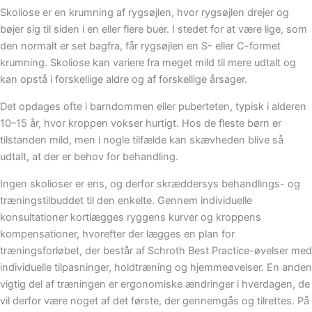
Skoliose er en krumning af rygsøjlen, hvor rygsøjlen drejer og
bøjer sig til siden i en eller flere buer. I stedet for at være lige, som
den normalt er set bagfra, får rygsøjlen en S- eller C-formet
krumning. Skoliose kan variere fra meget mild til mere udtalt og
kan opstå i forskellige aldre og af forskellige årsager.
Det opdages ofte i barndommen eller puberteten, typisk i alderen
10–15 år, hvor kroppen vokser hurtigt. Hos de fleste børn er
tilstanden mild, men i nogle tilfælde kan skævheden blive så
udtalt, at der er behov for behandling.
Ingen skolioser er ens, og derfor skræddersys behandlings- og
træningstilbuddet til den enkelte. Gennem individuelle
konsultationer kortlægges ryggens kurver og kroppens
kompensationer, hvorefter der lægges en plan for
træningsforløbet, der består af Schroth Best Practice-øvelser med
individuelle tilpasninger, holdtræning og hjemmeøvelser. En anden
vigtig del af træningen er ergonomiske ændringer i hverdagen, de
vil derfor være noget af det første, der gennemgås og tilrettes. På