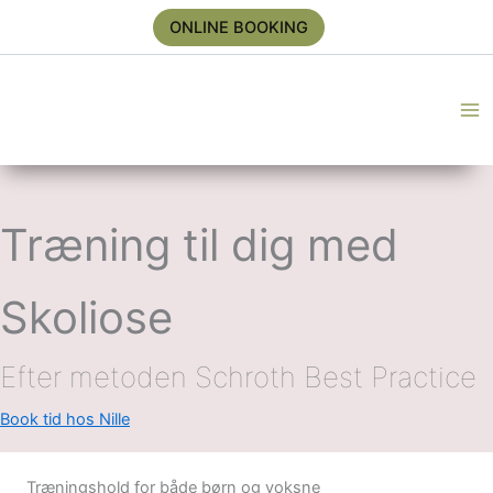
Gå
ONLINE BOOKING
til
indholdet
Træning til dig med
Skoliose
Efter metoden Schroth Best Practice
Book tid hos Nille
Træningshold for både børn og voksne